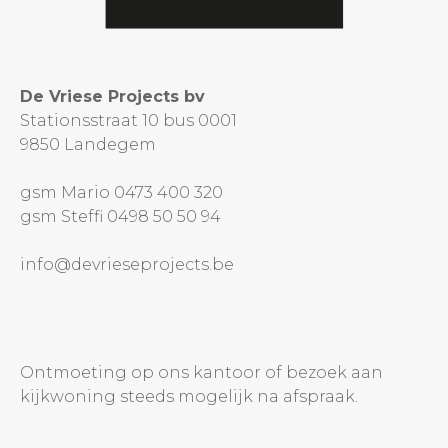
De Vriese Projects bv
Stationsstraat 10 bus 0001
9850 Landegem
gsm Mario 0473 400 320
gsm Steffi 0498 50 50 94
info@devrieseprojects.be
Ontmoeting op ons kantoor of bezoek aan
kijkwoning steeds mogelijk na afspraak.