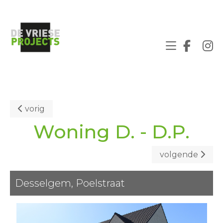
vorig
Woning D. - D.P.
volgende
Desselgem, Poelstraat
Vorige
Volgende