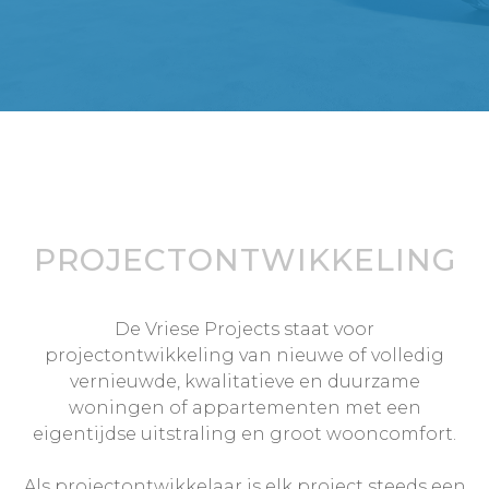
PROJECTONTWIKKELING
De Vriese Projects staat voor
projectontwikkeling van nieuwe of volledig
vernieuwde, kwalitatieve en duurzame
woningen of appartementen met een
eigentijdse uitstraling en groot wooncomfort.
Als projectontwikkelaar is elk project steeds een