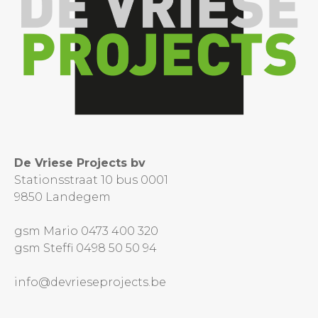
De Vriese Projects bv
Stationsstraat 10 bus 0001
9850 Landegem
gsm Mario 0473 400 320
gsm Steffi 0498 50 50 94
info@devrieseprojects.be