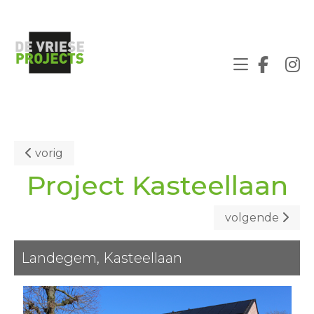
vorig
Project Kasteellaan
volgende
Landegem, Kasteellaan
Vorige
Volgende