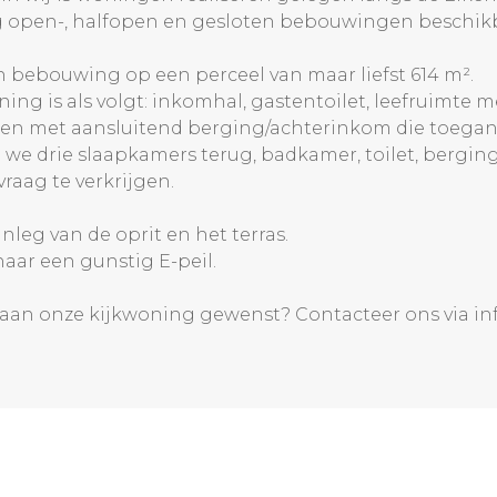
g open-, halfopen en gesloten bebouwingen beschik
en bebouwing op een perceel van maar liefst 614 m².
ing is als volgt: inkomhal, gastentoilet, leefruimte 
n met aansluitend berging/achterinkom die toegang 
 we drie slaapkamers terug, badkamer, toilet, bergin
vraag te verkrijgen.
nleg van de oprit en het terras.
naar een gunstig E-peil.
 aan onze kijkwoning gewenst? Contacteer ons via in