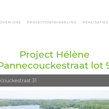
OVER ONS
PROJECTONTWIKKELING
REALISATIES
Project Hélène
Pannecouckestraat lot 
couckestraat 31