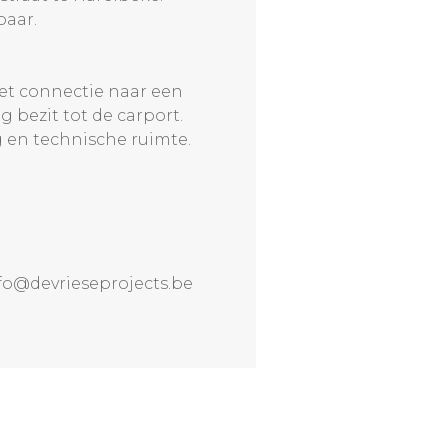
baar.
met connectie naar een
bezit tot de carport.
g en technische ruimte.
fo@devrieseprojects.be