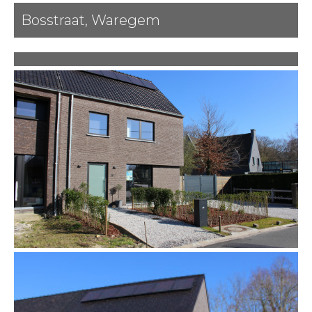
Bosstraat, Waregem
Vorige
Volgende