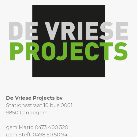
De Vriese Projects bv
Stationsstraat 10 bus 0001
9850 Landegem
gsm Mario 0473 400 320
gsm Steffi 0498 50 50 94