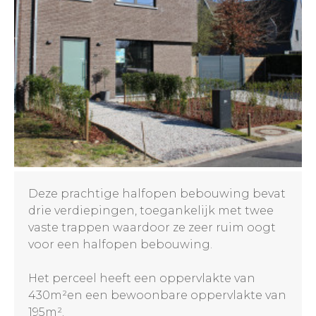
Deze prachtige halfopen bebouwing bevat
drie verdiepingen, toegankelijk met twee
vaste trappen waardoor ze zeer ruim oogt
voor een halfopen bebouwing.
Het perceel heeft een oppervlakte van
430m²en een bewoonbare oppervlakte van
195m².