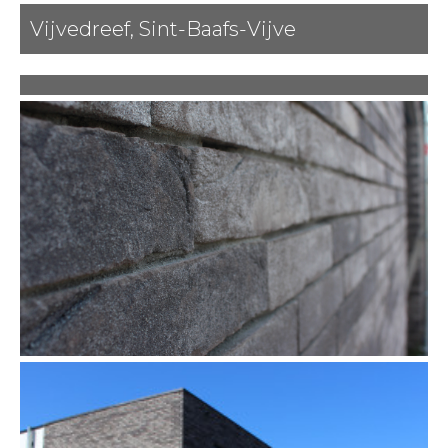
Vijvedreef, Sint-Baafs-Vijve
Vorige
Volgende