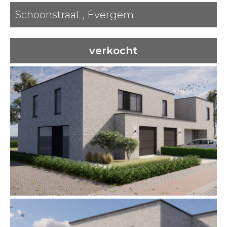
Schoonstraat , Evergem
verkocht
Vorige
Volgende