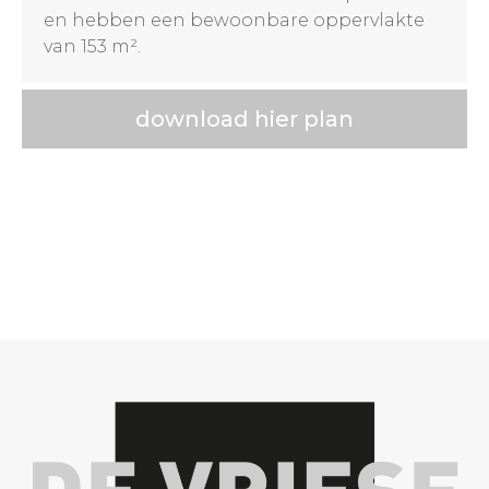
en hebben een bewoonbare oppervlakte
van 153 m².
download hier plan