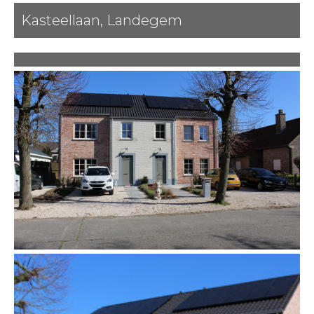
Kasteellaan, Landegem
Vorige
Volgende