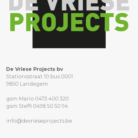
De Vriese Projects bv
Stationsstraat 10 bus 0001
9850 Landegem
gsm Mario 0473 400 320
gsm Steffi 0498 50 50 94
info@devrieseprojects.be