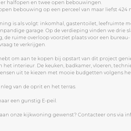
 vier halfopen en twee open bebouwingen.
lfopen bebouwing op een perceel van maar liefst 424 
ing is als volgt: inkomhal, gastentoilet, leefruimte
npandige garage. Op de verdieping vinden we drie s
g, de ruime overloop voorziet plaats voor een bureau-
vraag te verkrijgen.
ebt om aan te kopen bij opstart van dit project genie
het interieur. De keuken, badkamer, vloeren, techniek
wensen uit te kiezen met mooie budgetten volgens he
nleg van de oprit en het terras.
naar een gunstig E-peil.
 aan onze kijkwoning gewenst? Contacteer ons via in