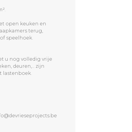
m².
 met open keuken en
laapkamers terug,
 of speelhoek.
t u nog volledig vrije
en, deuren,... zijn
t lastenboek.
fo@devrieseprojects.be